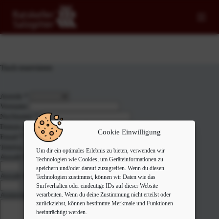
Zum
Inhalt
springen
Tisch reservieren
Anrede
*
Vorname
Nachname
*
Datum und Uhrzeit
*
Cookie Einwilligung
Email
*
Telefon
Um dir ein optimales Erlebnis zu bieten, verwenden wir
Anzahl Erwachsene
*
Technologien wie Cookies, um Geräteinformationen zu
speichern und/oder darauf zuzugreifen. Wenn du diesen
Anzahl Kinder
Technologien zustimmst, können wir Daten wie das
Surfverhalten oder eindeutige IDs auf dieser Website
verarbeiten. Wenn du deine Zustimmung nicht erteilst oder
Anmerkungen
zurückziehst, können bestimmte Merkmale und Funktionen
beeinträchtigt werden.