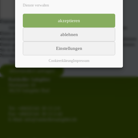
Dienste verwalten
akzeptieren
Datenschutzerklärung
*
Ich erkläre mich damit einverstanden, dass alle eingegebenen
Daten und meine IP-Adresse zum Zweck der Spamvermeidung
ablehnen
überprüft und gespeichert werden. Weiterhin werden die eingegebenen
Daten genutzt, um Kontakt mit mir aufzunehmen. Alle Details können
Einstellungen
Sie in der Seite „
“ nachlesen.
Newsletter abonnieren
Cookieerklärung
Impressum
Newsletter abonnieren
unverbindlich anfragen
Ratskeller Salzgitter
Marktplatz 10
38259 Salzgitter Bad
Tel. +49(0)5341 30 13 2-0
Fax +49(0)5341 30 13 2-42
E-Mail:
info@ratskellersalzgitter.de