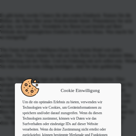
Es gibt keine zweite Chance für den ersten Eindruck. Nutzen Sie die
Bühne, die Ihnen Ihre neue Hotelwebsite bietet. Präsentieren Sie sich
als das, was Sie sind. Vermitteln Sie Ihrem Gast bereits auf Ihrer
Website den bestmöglichen Eindruck von Ihrem Haus. Was macht Sie
so einzigartig?
The Oasis ist unsere Wellness-Oasis. Es ist kein Hotel wie jedes
andere. The Oasis nimmt Sie mit auf eine Reise zu Ihrer inneren Mitte.
Im Einklang mit der Natur. Und im Einklang mit sich selbst sein. Wenn
Sie eine Auszeit vom Alltag benötigen, sind Sie hier goldrichtig.
Im The Oasis glaubt man an die ayurvedische Lebensweise. Dies
spiegelt sich in jedem Bereich des Hotels wider. Morgens wachen Sie
in einer natürlichen, holzvertäfelten Umgebung auf. Richtig wach
Cookie Einwilligung
werden Sie unter der Regenwalddusche. Dabei immer im Blick: Der
Watzmann. Noch vor dem ayurvedischen Frühstück steigen Sie aufs
Um dir ein optimales Erlebnis zu bieten, verwenden wir
moosbedeckte Dach und treffen sich mit den anderen Teilnehmern
Technologien wie Cookies, um Geräteinformationen zu
Ihres Yoga Retreats zum Sonnengruß. Welcher Ayurveda-Typ sind Sie
speichern und/oder darauf zuzugreifen. Wenn du diesen
– Vata, Pitta oder Kapha? Finden Sie es heraus. Und nun sind Sie
Technologien zustimmst, können wir Daten wie das
dran: Warum sollten wir unbedingt in Ihrem Hotel übernachten?
Surfverhalten oder eindeutige IDs auf dieser Website
verarbeiten. Wenn du deine Zustimmung nicht erteilst oder
zurückziehst, können bestimmte Merkmale und Funktionen