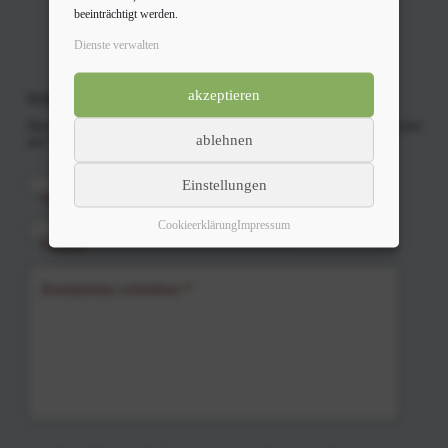
beeinträchtigt werden.
Dienste verwalten
akzeptieren
Schreibe einen Kommentar
Deine E-Mail-Adresse wird nicht veröffentlicht.
Erforderliche Felder sind
ablehnen
mit
*
markiert
Einstellungen
Name
*
Cookieerklärung
Impressum
E-Mail
*
Kommentar schreiben
*