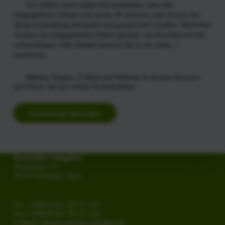
Ich erkläre mich damit einverstanden, dass alle
eingegebenen Daten und meine IP-Adresse zum Zweck der
Spamvermeidung überprüft und gespeichert werden. Weiterhin
werden die eingegebenen Daten genutzt, um Kontakt mit mir
aufzunehmen. Alle Details können Sie in der Seite „
“
nachlesen.
Meinen Namen, E-Mail und Website in diesem Browser
speichern, bis ich wieder kommentiere.
Kommentar absenden
Ratskeller Salzgitter
Marktplatz 10
38259 Salzgitter Bad
Tel. +49(0)5341 30 13 2-0
Fax +49(0)5341 30 13 2-42
E-Mail:
info@ratskellersalzgitter.de